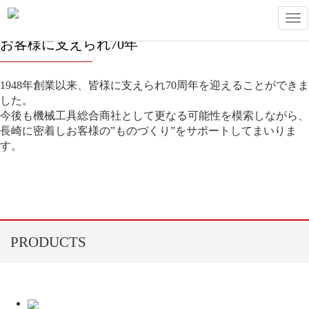
工作機械からボルト1本・加工部品調達・工事など、
T
あらゆる面でお客様のご要望にお応えします。
o
g
お客様に支えられ70年
g
l
e
n
1948年創業以来、皆様に支えられ70周年を迎えることができま
a
した。
v
今後も機械工具総合商社として更なる可能性を模索しながら、
i
g
長崎に密着しお客様の”ものづくり”をサポートしてまいりま
a
す。
t
i
o
n
PRODUCTS