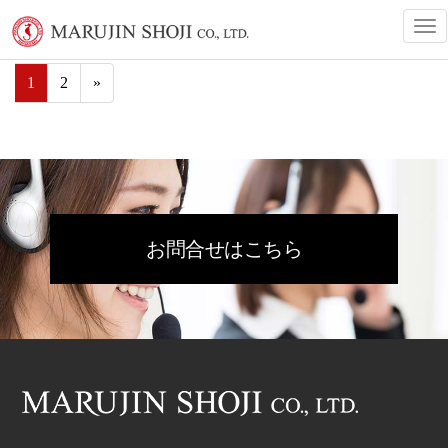
T
測定機器
o
g
g
1
2
»
l
e
n
a
v
i
g
a
t
お問合せはこちら
i
o
n