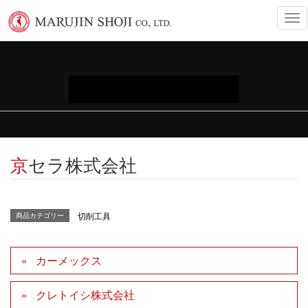
T
o
g
g
l
e
INFORMATION
n
a
v
i
g
a
京セラ株式会社
t
i
o
n
商品カテゴリー
切削工具
カーメックス
クレトイシ株式会社