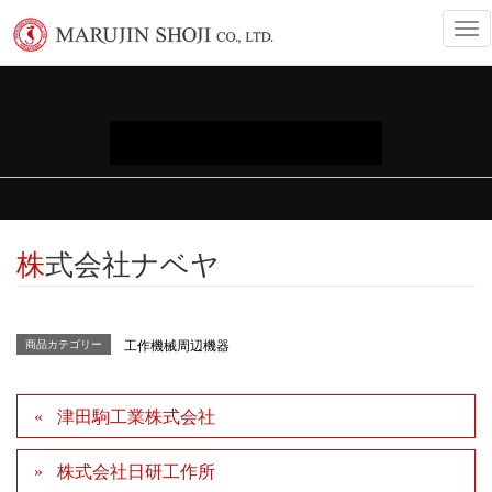
T
o
g
g
l
e
INFORMATION
n
a
v
i
g
a
株式会社ナベヤ
t
i
o
n
商品カテゴリー
工作機械周辺機器
津田駒工業株式会社
株式会社日研工作所