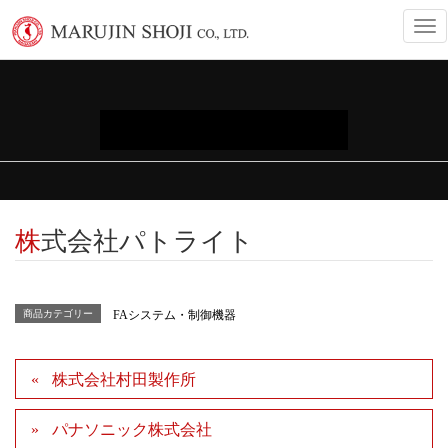
T
o
g
g
l
e
INFORMATION
n
a
v
i
g
a
株式会社パトライト
t
i
o
n
商品カテゴリー
FAシステム・制御機器
株式会社村田製作所
パナソニック株式会社