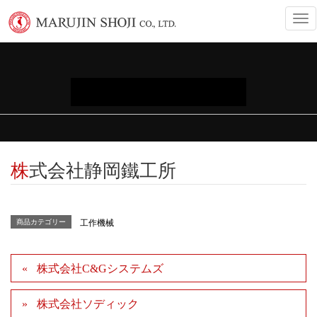
T
o
g
g
l
e
INFORMATION
n
a
v
i
g
a
株式会社静岡鐵工所
t
i
o
n
商品カテゴリー
工作機械
株式会社C&Gシステムズ
株式会社ソディック